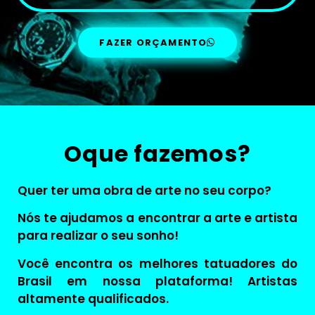
FAZER ORÇAMENTO
Oque fazemos?
Quer ter uma obra de arte no seu corpo?
Nós te ajudamos a encontrar a arte e artista
para realizar o seu sonho!
Você encontra os melhores tatuadores do
Brasil em nossa plataforma! Artistas
altamente qualificados.