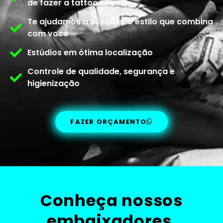
de fazer a tattoo
Te ajudamos a escolher o estilo que combina
com você
Estúdios em ótima localização
Controle de qualidade, segurança e
higienização
FAZER ORÇAMENTO
Conheça nossos
embaixadores.